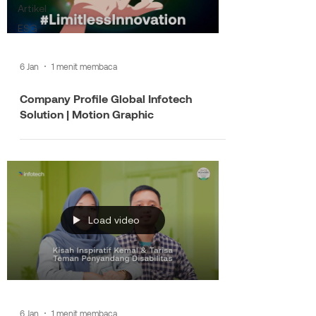
Artikel
ESG
6 Jan
1 menit membaca
Company Profile Global Infotech
Solution | Motion Graphic
Load video
6 Jan
1 menit membaca