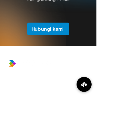
Hubungi kami
​Prince Center Building, 11
th
floor
Jl. Jenderal Sudirman Kav. 3-4
Jakarta Pusat, DKI Jakarta, Indonesia
10220
relation@global-infotech.co.id