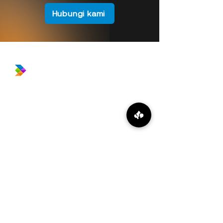
Hubungi kami
​Prince Center Building, 11
th
floor
Jl. Jenderal Sudirman Kav. 3-4
Jakarta Pusat, DKI Jakarta, Indonesia
10220
relation@global-infotech.co.id