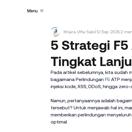
Menu
Khaira Ulfia Sabil
12 Sep 2025
2 me
5 Strategi F
Tingkat Lanju
Pada artikel sebelumnya, kita sudah 
bagaimana Perlindungan 
F5
 ATP menj
injeksi kode, XSS, DDoS, hingga zero-
Namun, pertanyaannya adalah bagai
tersebut? Untuk menjawab hal ini, mari
memberikan perlindungan menyeluruh 
optimal.