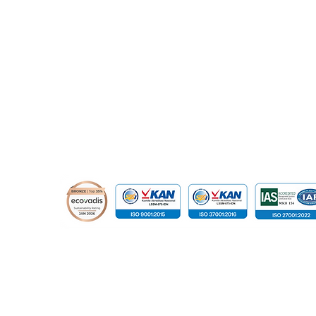
relation@global-infotech.co.id
© 2015 - 2026 Global Infotech Solution. All rights