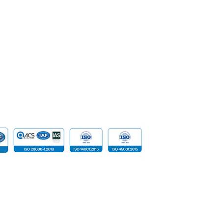
Keamanan
Karir
Sistem Jar
SpeakUp | Report a Concern
Data
Cloud Com
Infrastruktu
Perangkat
 reserved