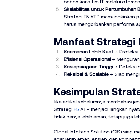
beban kerja tim IT melalui otomas
Skalabilitas untuk Pertumbuhan B
Strategi F5 ATP memungkinkan pe
harus mengorbankan performa a
Manfaat Strategi 
Keamanan Lebih Kuat
 → Proteksi
Efisiensi Operasional
 → Menguran
Kesiapsiagaan Tinggi
 → Deteksi 
Fleksibel & Scalable
 → Siap mengi
Kesimpulan Strat
Jika artikel sebelumnya membahas jeni
Strategi 
F5
 ATP menjadi langkah nyat
tidak hanya lebih aman, tetapi juga l
Global Infotech Solution (GIS) siap 
agar lebih aman, efisien, dan kompetiti