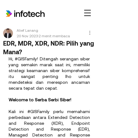
Alief Lanang
20 Nov 2023
2 menit membaca
EDR, MDR, XDR, NDR: Pilih yang
Mana?
Hi, 
#GISFamily
! Ditengah serangan siber 
yang semakin marak saat ini, memiliki 
strategi keamanan siber komprehensif 
itu sangat penting lho untuk 
mendeteksi dan merespon ancaman 
secara tepat dan cepat.
Welcome to Serba Serbi Siber!
Kali ini 
#GISFamily
 perlu memahami 
perbedaan antara Extended Detection 
and Response (XDR), Endpoint 
Detection and Response (EDR), 
Managed Detection and Response 