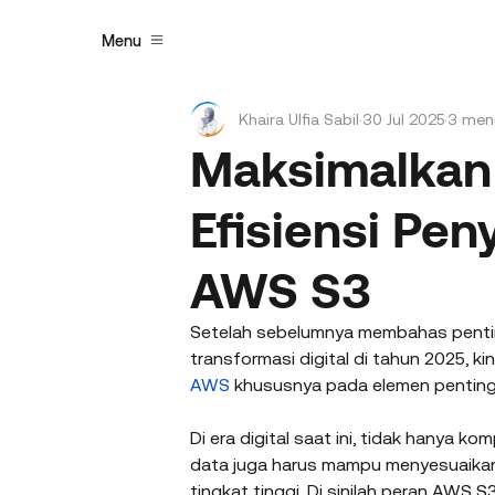
Menu
Khaira Ulfia Sabil
30 Jul 2025
3 men
Maksimalkan
Efisiensi Pe
AWS S3
Setelah sebelumnya membahas pentin
transformasi digital di tahun 2025, k
AWS 
khususnya pada elemen penting
Di era digital saat ini, tidak hanya k
data juga harus mampu menyesuaikan
tingkat tinggi. Di sinilah peran AWS S