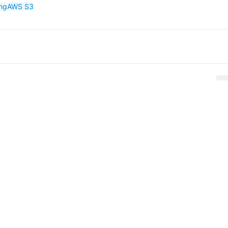
ng
AWS S3