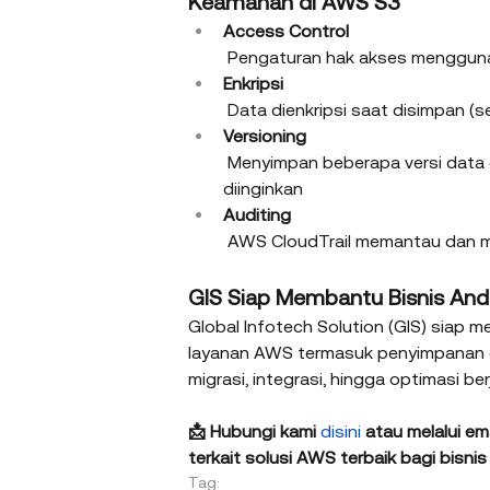
Keamanan di AWS S3
Access Control
 Pengaturan hak akses mengguna
Enkripsi
 Data dienkripsi saat disimpan (s
Versioning
 Menyimpan beberapa versi data
diinginkan
Auditing
 AWS CloudTrail memantau dan me
GIS Siap Membantu Bisnis An
Global Infotech Solution (GIS) sia
layanan AWS termasuk penyimpanan 
migrasi, integrasi, hingga optimasi b
📩 Hubungi kami 
disini
 atau melalui ema
terkait solusi AWS terbaik bagi bisnis
Tag: