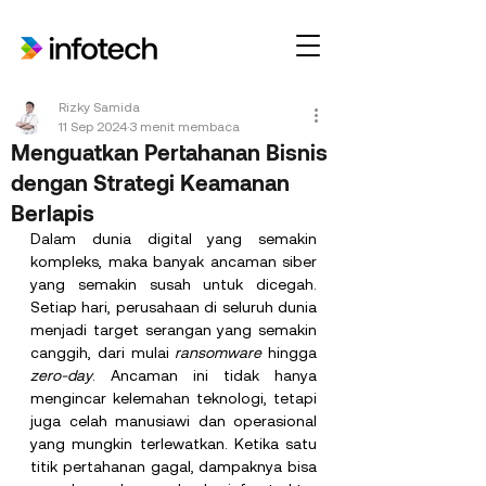
Rizky Samida
11 Sep 2024
3 menit membaca
Menguatkan Pertahanan Bisnis
dengan Strategi Keamanan
Berlapis
Dalam dunia digital yang semakin 
kompleks, maka banyak ancaman siber 
yang semakin susah untuk dicegah. 
Setiap hari, perusahaan di seluruh dunia 
menjadi target serangan yang semakin 
canggih, dari mulai 
ransomware
 hingga 
zero-day
. Ancaman ini tidak hanya 
mengincar kelemahan teknologi, tetapi 
juga celah manusiawi dan operasional 
yang mungkin terlewatkan. Ketika satu 
titik pertahanan gagal, dampaknya bisa 