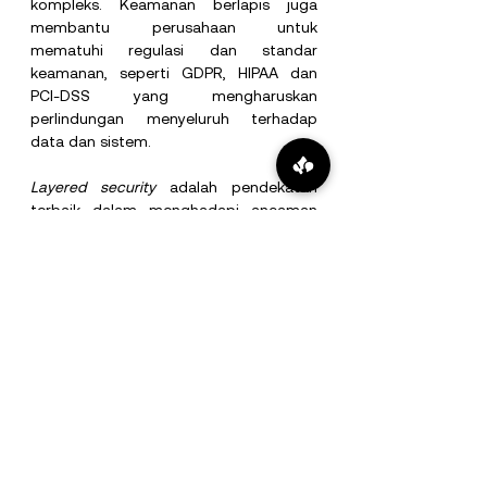
kompleks. Keamanan berlapis juga 
membantu perusahaan untuk 
mematuhi regulasi dan standar 
keamanan, seperti GDPR, HIPAA dan 
PCI-DSS yang mengharuskan 
perlindungan menyeluruh terhadap 
data dan sistem.
Layered security 
adalah pendekatan 
terbaik dalam menghadapi ancaman 
siber saat ini. Dengan menggabungkan 
berbagai lapisan perlindungan, 
sekarang perusahaan dapat 
meningkatkan pertahanan mereka dan 
meminimalkan risiko terjadinya insiden 
siber terbaru. Namun, strategi ini harus 
diimplementasikan secara menyeluruh 
dan terus-menerus dievaluasi untuk 
menghadapi ancaman yang terus 
berkembang. Dengan memastikan 
bahwa setiap lapisan bekerja secara 
harmonis dan terus diperbarui adalah 