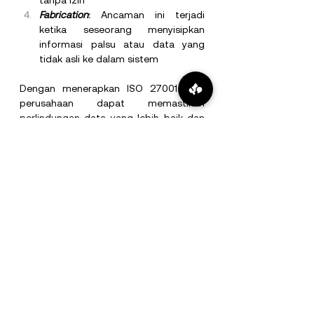
tanpa izin
Fabrication
: 
Ancaman ini terjadi 
ketika seseorang menyisipkan 
informasi palsu atau data yang 
tidak asli ke dalam sistem
Dengan menerapkan ISO 27001:2022, 
perusahaan dapat memastikan 
perlindungan data yang lebih baik dan 
operasional yang berkelanjutan.
Saat ini, PT Global Infotech Solution 
telah menerapkan ISO 27001:2022 di 
internal perusahaan untuk mendukung 
tata kelola keamanan informasi yang 
lebih optimal. Kunjungi 
https://www.global-
infotech.co.id/corporate-
governance
untuk informasi lebih lanjut.
Berita
Artikel