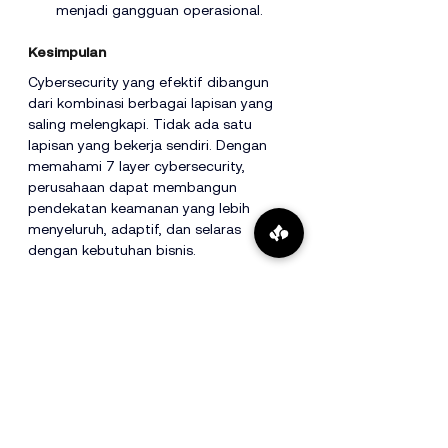
menjadi gangguan operasional.
Kesimpulan
Cybersecurity yang efektif dibangun 
dari kombinasi berbagai lapisan yang 
saling melengkapi. Tidak ada satu 
lapisan yang bekerja sendiri. Dengan 
memahami 7 layer cybersecurity, 
perusahaan dapat membangun 
pendekatan keamanan yang lebih 
menyeluruh, adaptif, dan selaras 
dengan kebutuhan bisnis.
Sebagai IT Services Company, Global 
Infotech Solution mendampingi 
perusahaan dalam membangun 
pendekatan keamanan yang 
terintegrasi dan relevan dengan 
lingkungan bisnis modern.