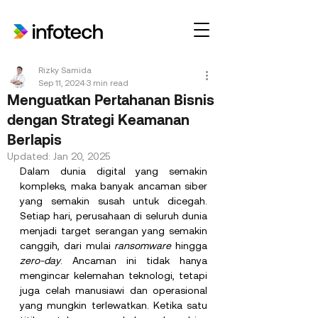
Rizky Samida
Sep 11, 2024
3 min read
Menguatkan Pertahanan Bisnis
dengan Strategi Keamanan
Berlapis
Updated:
Jan 20, 2025
Dalam dunia digital yang semakin 
kompleks, maka banyak ancaman siber 
yang semakin susah untuk dicegah. 
Setiap hari, perusahaan di seluruh dunia 
menjadi target serangan yang semakin 
canggih, dari mulai 
ransomware
 hingga 
zero-day
. Ancaman ini tidak hanya 
mengincar kelemahan teknologi, tetapi 
juga celah manusiawi dan operasional 
yang mungkin terlewatkan. Ketika satu 