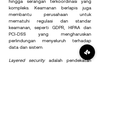
hingga serangan terkoordinasi yang 
kompleks. Keamanan berlapis juga 
membantu perusahaan untuk 
mematuhi regulasi dan standar 
keamanan, seperti GDPR, HIPAA dan 
PCI-DSS yang mengharuskan 
perlindungan menyeluruh terhadap 
data dan sistem.
Layered security 
adalah pendekatan 
terbaik dalam menghadapi ancaman 
siber saat ini. Dengan menggabungkan 
berbagai lapisan perlindungan, 
sekarang perusahaan dapat 
meningkatkan pertahanan mereka dan 
meminimalkan risiko terjadinya insiden 
siber terbaru. Namun, strategi ini harus 
diimplementasikan secara menyeluruh 
dan terus-menerus dievaluasi untuk 
menghadapi ancaman yang terus 
berkembang. Dengan memastikan 
bahwa setiap lapisan bekerja secara 