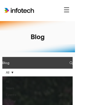
Blog
Blog
All
All
News
Events
Digital