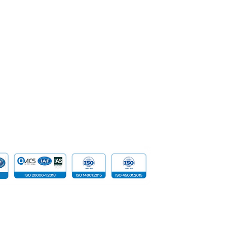
Perbankan
Pencapaian & Penghargaan
Keamanan
Karir
Sistem Jar
SpeakUp | Report a Concern
Data
Cloud Com
Infrastruktu
Perangkat
 reserved