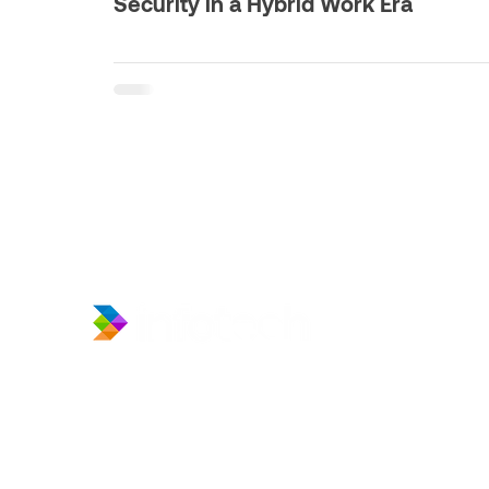
Security in a Hybrid Work Era
​Prince Center Building, 11
th
floor
Jl. Jenderal Sudirman Kav. 3-4
Jakarta Pusat, DKI Jakarta, Indonesia