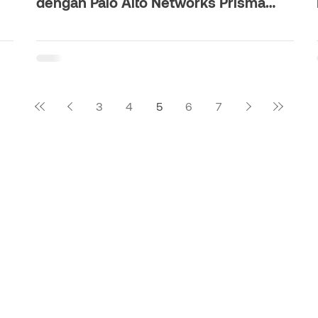
dengan Palo Alto Networks Prisma
SASE: Wujudkan Kerja Hibrida yang
Aman
3
4
5
6
7
Tentang Kami
Solusi
Armmada
Visi & Misi
SoftPOS
Tata Kelola Perusahaan
Bisnis
Manajemen