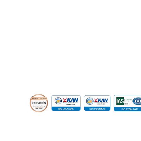
10220
relation@global-infotech.co.id
© 2015 - 2026 Global Infotech Solution. All rights