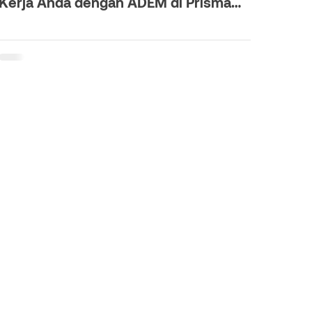
Kerja Anda dengan ADEM di Prisma
SASE
Tentang Kami
Blog
Pembaruan Terkini
Siaran Pers