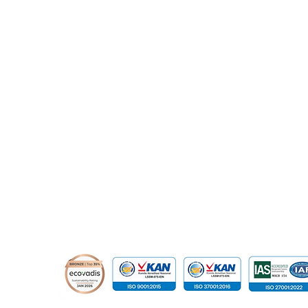
Maximizing Performance
GIS
​Prince Center Building, 11
th
floor
and Efficiency with IBM AI-
Me
Jl. Jenderal Sudirman Kav. 3-4
Powered Observability
Me
Jakarta Pusat, DKI Jakarta, Indonesia
Platform for Digital
Po
Transformation
10220
relation@global-infotech.co.id