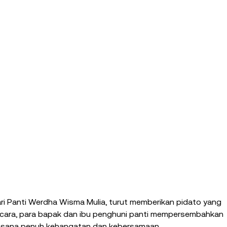
ari Panti Werdha Wisma Mulia, turut memberikan pidato yang 
acara, para bapak dan ibu penghuni panti mempersembahkan 
uasana penuh kehangatan dan kebersamaan.