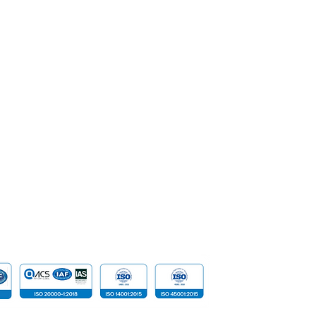
 Menggelar Aksi
Global Infotech So
SoftPOS
Corporate Governance
nanam Pohon untuk
Gelar CSR #GISPedu
mperingati Hari Menanam
Asuhan Assaidah
Enterprise
Management
hon Indonesia
Banking
Milestone & Recognition
Security &
Career
Network S
SpeakUp | Report a Concern
Data
Cloud Com
​Tailored D
Device