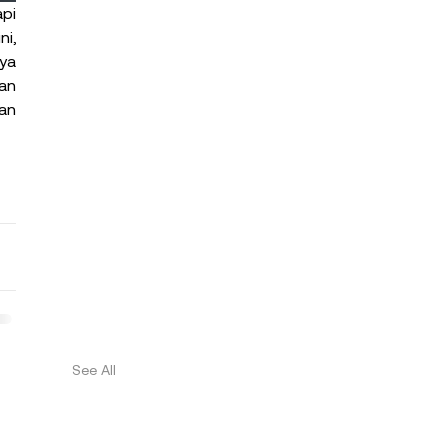
pi 
i, 
a 
n 
n 
See All