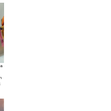
a 
n 
 
 