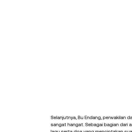
Selanjutnya, Bu Endang, perwakilan d
sangat hangat. Sebagai bagian dari 
lagu serta doa yang menciptakan s