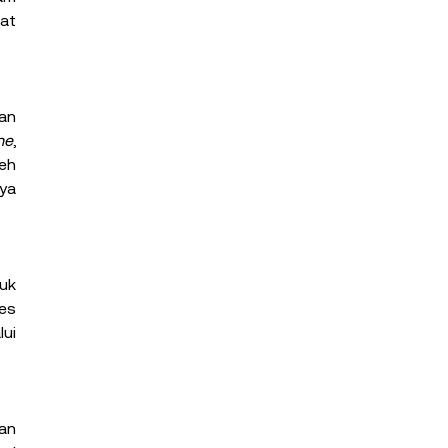
at 
an 
ne
, 
eh 
ya 
uk 
jurnal akademik, basis data penelitian, dan dokumen resmi pemerintah. Memahami cara mengakses 
i 
an 