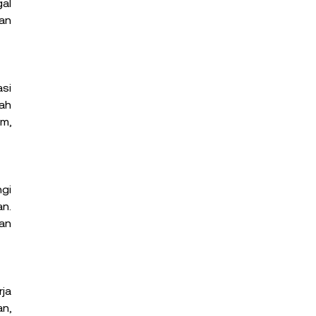
al 
an 
si 
ah 
m, 
gi 
n. 
n 
ja 
n, 