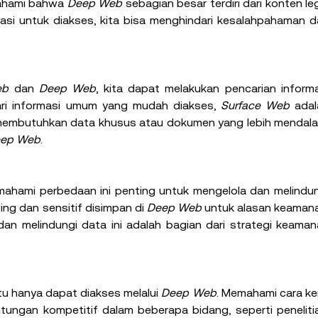
mahami bahwa 
Deep Web
 sebagian besar terdiri dari konten leg
si untuk diakses, kita bisa menghindari kesalahpahaman d
eb
 dan 
Deep Web
, kita dapat melakukan pencarian informa
cari informasi umum yang mudah diakses, 
Surface Web
 adal
 membutuhkan data khusus atau dokumen yang lebih mendala
ep Web
.
ahami perbedaan ini penting untuk mengelola dan melindun
ng dan sensitif disimpan di 
Deep Web
 untuk alasan keamana
 melindungi data ini adalah bagian dari strategi keamana
tu hanya dapat diakses melalui 
Deep Web
. Memahami cara ker
tungan kompetitif dalam beberapa bidang, seperti penelitia