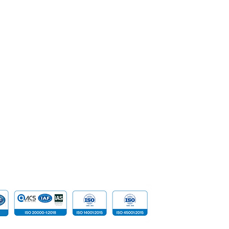
SoftPOS
Corporate Governance
b: Apa yang Tersembunyi
Bagian Internet ya
 Bawah Permukaan
dan Terjangkau
Enterprise
Management
ernet?
Banking
Milestone & Recognition
Security &
Career
Network S
SpeakUp | Report a Concern
Data
Cloud Com
​Tailored D
Device