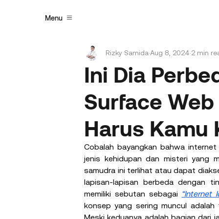
Menu
Rizky Samida
Aug 8, 2024
2 min re
Ini Dia Perb
Surface Web
Harus Kamu K
Cobalah bayangkan bahwa internet 
jenis kehidupan dan misteri yang 
samudra ini terlihat atau dapat diaks
lapisan-lapisan berbeda dengan ting
memiliki sebutan sebagai 
“Internet 
konsep yang sering muncul adalah t
Meski keduanya adalah bagian dari ja