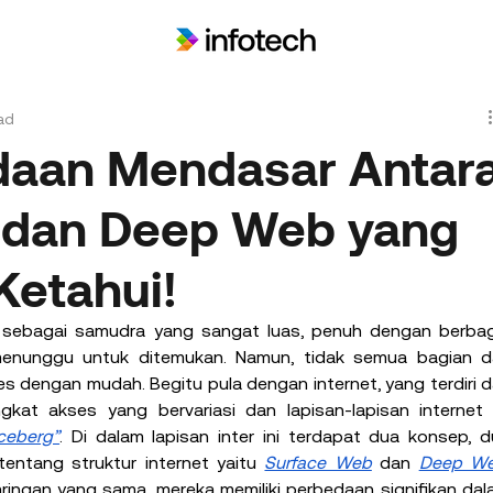
ad
edaan Mendasar Antar
 dan Deep Web yang
etahui!
sebagai samudra yang sangat luas, penuh dengan berbaga
menunggu untuk ditemukan. Namun, tidak semua bagian dar
es dengan mudah. Begitu pula dengan internet, yang terdiri da
kat akses yang bervariasi dan lapisan-lapisan internet i
Iceberg”
. Di dalam lapisan inter ini terdapat dua konsep, d
entang struktur internet yaitu 
Surface Web
 dan 
Deep W
ringan yang sama, mereka memiliki perbedaan signifikan dal