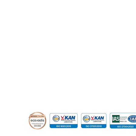
​Prince Center Building, 11
th
floor
Management dalam
We
Jl. Jenderal Sudirman Kav. 3-4
Keamanan Informasi
di
Jakarta Pusat, DKI Jakarta, Indonesia
Modern
Int
10220
relation@global-infotech.co.id