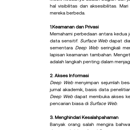
hal visibilitas dan aksesibilitas. M
mereka berbeda.
1.Keamanan dan Privasi
Memahami perbedaan antara kedua jen
data sensitif. 
Surface Web
 dapat di
sementara 
Deep Web
 seringkali me
lapisan keamanan tambahan. Mengeta
adalah langkah penting dalam menjaga 
2. Akses Informasi
Deep Web
 menyimpan sejumlah besa
Deep Web
 dapat membuka akses ke 
pencarian biasa di 
Surface Web
.
3. Menghindari Kesalahpahaman
Banyak orang salah mengira bahw