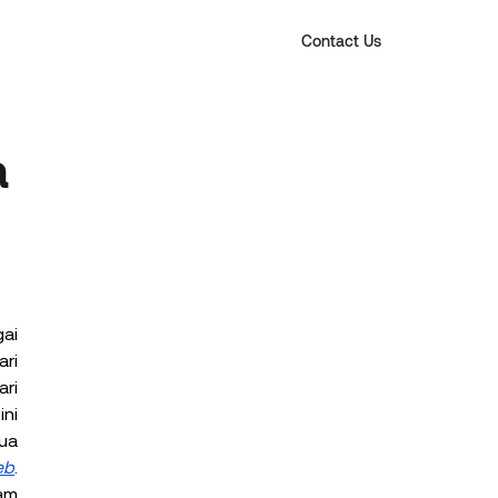
Contact Us
a
i 
i 
ri 
ni 
ua 
eb
. 
am 