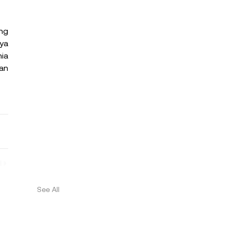
g 
a 
ia 
an 
See All