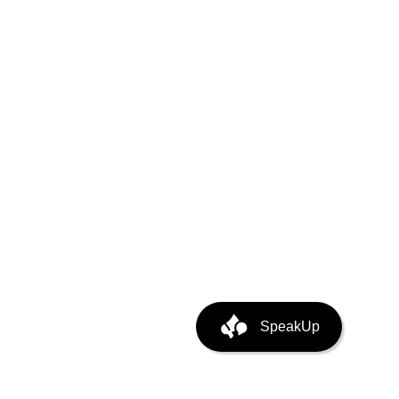
puting
ata Center Infra
SpeakUp