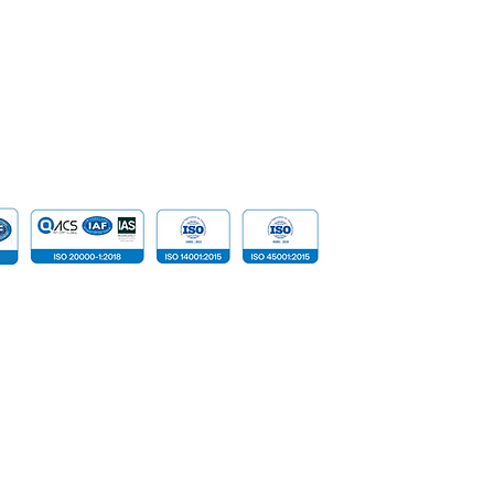
Data
Cloud Com
​Tailored D
Device
 reserved