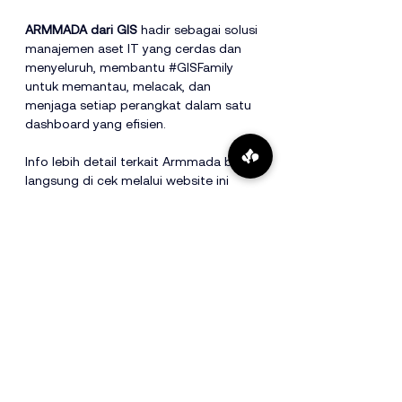
ARMMADA dari GIS
 hadir sebagai solusi 
manajemen aset IT yang cerdas dan 
menyeluruh, membantu 
#GISFamily
untuk memantau, melacak, dan 
menjaga setiap perangkat dalam satu 
dashboard yang efisien.
Info lebih detail terkait Armmada bisa 
langsung di cek melalui website ini
🔗 
www.armmada.co.id
Tags:
Sistem Monitoring Terintegrasi
IT Asset Management
Armmada
IT Monitoring
Article
See All
Recent Posts