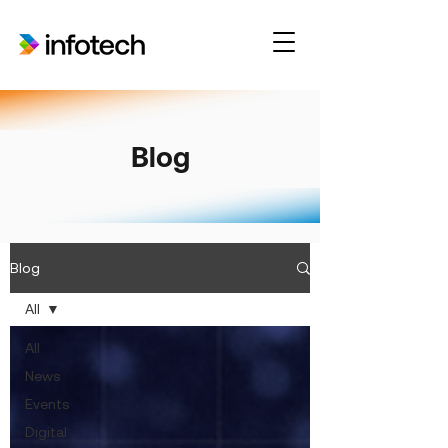
Blog
Blog
All
All
News
Events
Digital