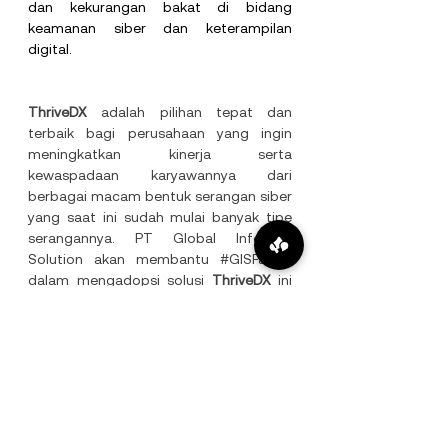
dan kekurangan bakat di bidang 
keamanan siber dan keterampilan 
digital.
ThriveDX 
adalah pilihan tepat dan 
terbaik bagi perusahaan yang ingin 
meningkatkan kinerja serta 
kewaspadaan karyawannya dari 
berbagai macam bentuk serangan siber 
yang saat ini sudah mulai banyak tipe 
serangannya.
 PT
 Global Infotech 
Solution akan membantu 
#GISFamily
dalam mengadopsi solusi 
ThriveDX
 ini 
dengan mudah. Jika tertarik dengan 
solusi 
ThriveDX
 silahkan kontak 
heru.purnomo@global-infotech.co.id
 di 
sini untuk informasi lebih lanjut.