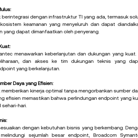
ulus:
rintegrasi dengan infrastruktur TI yang ada, termasuk solu
 ekosistem keamanan yang menyeluruh dan dapat diandalkan
n yang dapat dimanfaatkan oleh penyerang.
Kuat:
ntec menawarkan keberlanjutan dan dukungan yang kuat. In
liharaan, dan akses ke tim dukungan teknis yang dapa
point yang berkelanjutan.
mber Daya yang Efisien:
memberikan kinerja optimal tanpa mengorbankan sumber day
g efisien memastikan bahwa perlindungan endpoint yang ku
sehari-hari.
nis:
disesuaikan dengan kebutuhan bisnis yang berkembang. Deng
elindungi sejumlah besar endpoint, Broadcom Symante