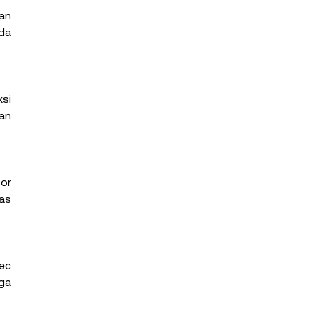
n 
da 
i 
an 
r 
s 
c 
a 