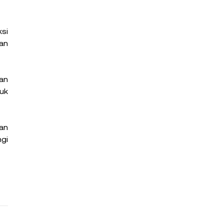
si 
an 
n 
k 
an 
. Tertarik dengan solusi ini? Hubungi 