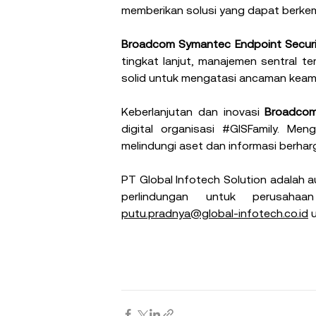
memberikan solusi yang dapat berke
Broadcom Symantec Endpoint Securi
tingkat lanjut, manajemen sentral t
solid untuk mengatasi ancaman keam
Keberlanjutan dan inovasi 
Broadco
digital organisasi 
#GISFamily
. Meng
melindungi aset dan informasi berha
PT Global Infotech Solution adalah
perlindungan untuk perusaha
putu.pradnya@global-infotech.co.id
 