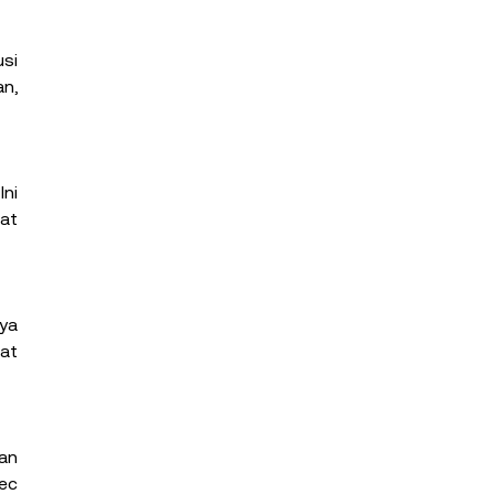
si 
, 
i 
t 
a 
at 
an 
c 