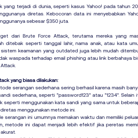
 yang terjadi di dunia, seperti kasus Yahoo! pada tahun 20
nggunanya diretas. Kebocoran data ini menyebabkan Yahoo
enggunanya sebesar $350 juta.
get dari Brute Force Attack, terutama mereka yang masi
itebak seperti tanggal lahir, nama anak, atau kata umu
n sistem keamanan yang outdated juga lebih mudah ditembu
tidak waspada terhadap email phishing atau link berbahaya bi
Attack.
ack yang biasa dilakukan: 
etode serangan sederhana sering berhasil karena masih bany
di sederhana, seperti "password123" atau "1234". Selain it
k seperti menggunakan kata sandi yang sama untuk beberap
h diretas menggunakan metode ini.
de serangan ini umumnya memakan waktu dan memiliki pelua
 metode ini dapat menjadi lebih efektif jika peretas memili
 akurat.