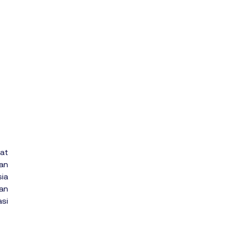
at 
an 
ia 
an 
si 