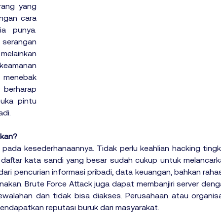
rang yang 
gan cara 
a punya. 
serangan 
elainkan 
keamanan 
s menebak 
berharap 
ka pintu 
adi.
tkan?
 pada kesederhanaannya. Tidak perlu keahlian hacking tingk
 daftar kata sandi yang besar sudah cukup untuk melancark
dari pencurian informasi pribadi, data keuangan, bahkan rahas
nakan. Brute Force Attack juga dapat membanjiri server deng
ewalahan dan tidak bisa diakses. Perusahaan atau organisa
mendapatkan reputasi buruk dari masyarakat.