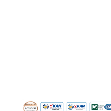
Penerima GIS Scholarship
GIS
​Prince Center Building, 11
th
floor
2025 Raih IPK 4,00 pada
Ne
Jl. Jenderal Sudirman Kav. 3-4
Semester Pertama
Mem
Jakarta Pusat, DKI Jakarta, Indonesia
Inf
Me
10220
Dig
Res
relation@global-infotech.co.id