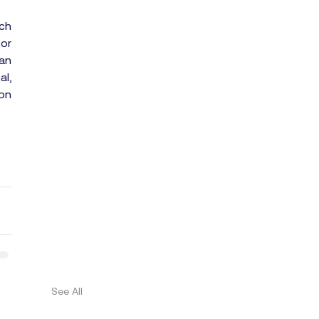
h 
or 
n 
l, 
n 
See All