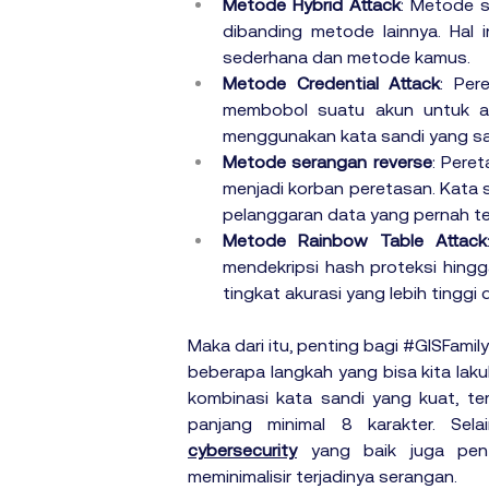
Metode Hybrid Attack
: Metode s
dibanding metode lainnya. Hal
sederhana dan metode kamus.
Metode Credential Attack
: Per
membobol suatu akun untuk aku
menggunakan kata sandi yang sa
Metode serangan reverse
: Pere
menjadi korban peretasan. Kata s
pelanggaran data yang pernah ter
Metode Rainbow Table Attack
mendekripsi hash proteksi hingg
tingkat akurasi yang lebih tinggi
Maka dari itu, penting bagi 
#GISFamily
beberapa langkah yang bisa kita lak
kombinasi kata sandi yang kuat, terd
panjang minimal 8 karakter. Selai
cybersecurity
 yang baik juga pent
meminimalisir terjadinya serangan. 