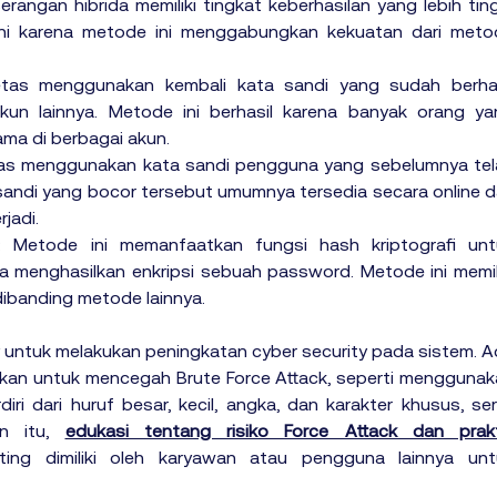
erangan hibrida memiliki tingkat keberhasilan yang lebih ting
 ini karena metode ini menggabungkan kekuatan dari metod
etas menggunakan kembali kata sandi yang sudah berhasi
n lainnya. Metode ini berhasil karena banyak orang yan
ma di berbagai akun.
tas menggunakan kata sandi pengguna yang sebelumnya tela
andi yang bocor tersebut umumnya tersedia secara online da
jadi.
: Metode ini memanfaatkan fungsi hash kriptografi untu
a menghasilkan enkripsi sebuah password. Metode ini memili
 dibanding metode lainnya.
 untuk melakukan peningkatan cyber security pada sistem. A
ukan untuk mencegah Brute Force Attack, seperti menggunak
iri dari huruf besar, kecil, angka, dan karakter khusus, ser
n itu, 
edukasi tentang risiko Force Attack dan prakti
ing dimiliki oleh karyawan atau pengguna lainnya untu