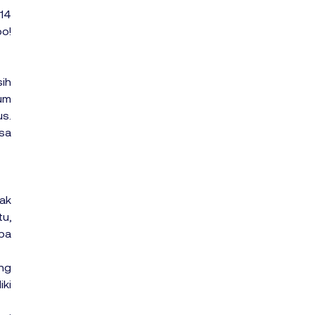
14 
! 
h 
m 
s. 
sa 
ak 
u, 
a 
ng 
ki 