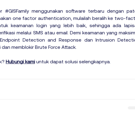
r 
#GISFamily
 menggunakan software terbaru dengan patc
akan one factor authentication, mulailah beralih ke two-fact
ntuk keamanan login yang lebih baik, sehingga ada lapisa
ikasi melalui SMS atau email. Demi keamanan yang maksima
 Endpoint Detection and Response dan Intrusion Detectio
an memblokir Brute Force Attack. 
k? 
Hubungi kami
untuk dapat solusi selengkapnya.