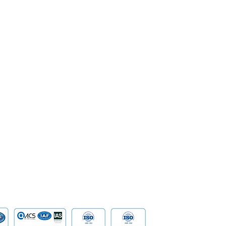
 dan IBM Gelar
IBM FlashSystem 
SoftPOS
Corporate Governance
tworking Lunch untuk
dengan Generasi 
bahas Peran Intelligent
untuk Membantu E
Enterprise
Management
rastructure dalam
Menghadapi Anca
ndukung Transformasi
Banking
Milestone & Recognition
ital dan Business
ilience
Security &
Career
Network S
SpeakUp | Report a Concern
Data
Cloud Com
​Tailored D
Device