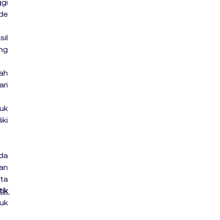
gi 
e 
l 
g 
h 
ri 
k 
ki 
da 
an 
ta 
k 
k 