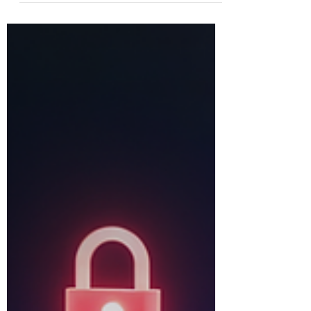
Mar 13
2 min read
Waspada Modus Scam di Bulan
Ramadhan yang Sering Menargetkan
Masyarakat