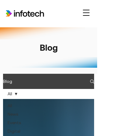
Blog
Blog
All
All
News
Events
Digital