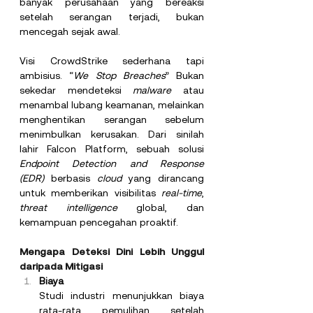
banyak perusahaan yang bereaksi 
setelah serangan terjadi, bukan 
mencegah sejak awal.
Visi CrowdStrike sederhana tapi 
ambisius. “
We Stop Breaches
” Bukan 
sekedar mendeteksi 
malware
 atau 
menambal lubang keamanan, melainkan 
menghentikan serangan sebelum 
menimbulkan kerusakan. Dari sinilah 
lahir Falcon Platform, sebuah solusi 
Endpoint Detection and Response 
(EDR)
 berbasis 
cloud
 yang dirancang 
untuk memberikan visibilitas 
real-time
, 
threat intelligence
 global, dan 
kemampuan pencegahan proaktif.
Mengapa Deteksi Dini Lebih Unggul 
daripada Mitigasi
Biaya
Studi industri menunjukkan biaya 
rata-rata pemulihan setelah 