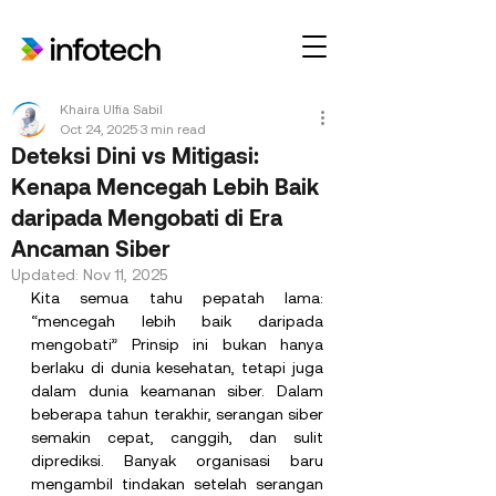
Khaira Ulfia Sabil
Oct 24, 2025
3 min read
Deteksi Dini vs Mitigasi:
Kenapa Mencegah Lebih Baik
daripada Mengobati di Era
Ancaman Siber
Updated:
Nov 11, 2025
Kita semua tahu pepatah lama: 
“mencegah lebih baik daripada 
mengobati” Prinsip ini bukan hanya 
berlaku di dunia kesehatan, tetapi juga 
dalam dunia keamanan siber. Dalam 
beberapa tahun terakhir, serangan siber 
semakin cepat, canggih, dan sulit 
diprediksi. Banyak organisasi baru 
mengambil tindakan setelah serangan 