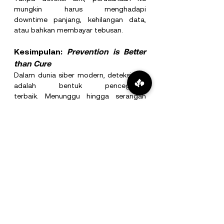
mungkin harus menghadapi 
downtime panjang, kehilangan data, 
atau bahkan membayar tebusan.
Kesimpulan: 
Prevention is Better 
than Cure
Dalam dunia siber modern, deteksi dini 
adalah bentuk pencegahan 
terbaik. Menunggu hingga serangan 
terjadi berarti mempertaruhkan biaya, 
waktu, reputasi, dan kepatuhan.
CrowdStrike
, melalui Falcon EDR, 
membuktikan bahwa strategi “We Stop 
Breaches” bukan sekadar slogan, tetapi 
pendekatan nyata yang mengutamakan 
pencegahan. Dengan visibilitas real-
time, threat intelligence global, dan 
respons otomatis, organisasi bisa 
beralih dari mode reaktif ke mode 
proaktif.