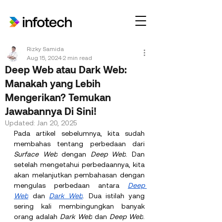
Rizky Samida
Aug 15, 2024
2 min read
Deep Web atau Dark Web:
Manakah yang Lebih
Mengerikan? Temukan
Jawabannya Di Sini!
Updated:
Jan 20, 2025
Pada artikel sebelumnya, kita sudah 
membahas tentang perbedaan dari 
Surface Web
 dengan 
Deep Web
. Dan 
setelah mengetahui perbedaannya, kita 
akan melanjutkan pembahasan dengan 
mengulas perbedaan antara 
Deep 
Web
 dan 
Dark Web
. Dua istilah yang 
sering kali membingungkan banyak 
orang adalah 
Dark Web
 dan 
Deep Web
. 