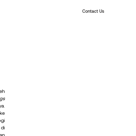
Contact Us
eh 
gs 
a. 
ke 
gi 
di 
an 