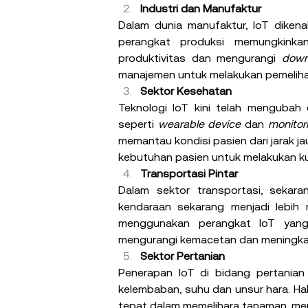
Industri dan Manufaktur
Dalam dunia manufaktur, IoT dikenal
perangkat produksi memungkinka
produktivitas dan mengurangi 
down
manajemen untuk melakukan pemelihar
Sektor Kesehatan
Teknologi IoT kini telah mengubah 
seperti 
wearable device 
dan 
monitor
memantau kondisi pasien dari jarak jau
kebutuhan pasien untuk melakukan kun
Transportasi Pintar
Dalam sektor transportasi, seka
kendaraan sekarang menjadi lebih re
menggunakan perangkat IoT yang m
mengurangi kemacetan dan meningkat
Sektor Pertanian
Penerapan IoT di bidang pertania
kelembaban, suhu dan unsur hara. Hal
tepat dalam memelihara tanaman, me