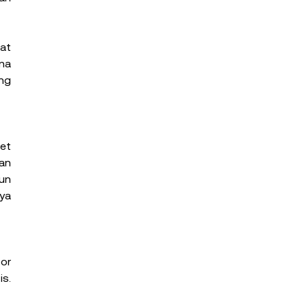
at 
a 
ng 
et 
n 
un 
a 
or 
s. 