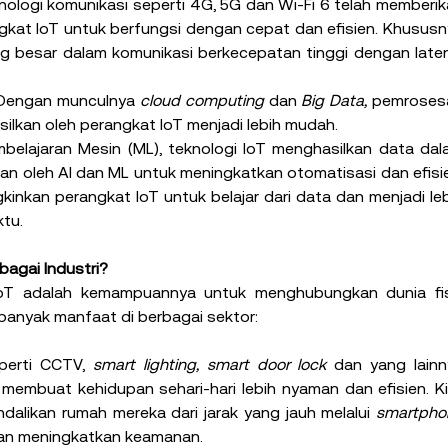
nologi komunikasi seperti 4G, 5G dan Wi-Fi 6 telah memberik
gkat IoT untuk berfungsi dengan cepat dan efisien. Khususn
 besar dalam komunikasi berkecepatan tinggi dengan laten
 Dengan munculnya 
cloud computing 
dan 
Big Data, 
pemrosesa
ilkan oleh perangkat IoT menjadi lebih mudah.
elajaran Mesin (ML), teknologi IoT menghasilkan data dal
n oleh AI dan ML untuk meningkatkan otomatisasi dan efisie
nkan perangkat IoT untuk belajar dari data dan menjadi leb
tu.
bagai Industri?
IoT adalah kemampuannya untuk menghubungkan dunia fisi
anyak manfaat di berbagai sektor:
perti CCTV, 
smart lighting, smart door lock 
dan yang lainn
embuat kehidupan sehari-hari lebih nyaman dan efisien. Ki
likan rumah mereka dari jarak yang jauh melalui 
an meningkatkan keamanan.