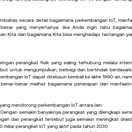
n membahas secara detail bagaimana perkembangan IoT, manfa
besar yang menyertainya. Jika Anda ingin tahu bagaiman
pan Kita dan bagaimana Kita bisa menghadapi tantangan ya
ringan perangkat fisik yang saling terhubung melalui intern
but untuk mengumpulkan, berbagi dan bertindak berdasarka
embangan IoT dapat ditelusuri kembali ke akhir 1990-an, nam
ta benar-benar melihat bagaimana penerapan dan manfaatny
i yang mendorong perkembangan IoT antara lain:
, Dengan semakin banyaknya perangkat yang dilengkapi sens
gan dari perangkat tersebut juga semakin meningkat drasti
30 miliar perangkat IoT yang aktif pada tahun 2030.