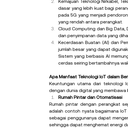
Kemajuan Teknologi Nirkabel, Tek
dasar yang lebih kuat bagi peran
pada 5G yang menjadi pendorong
yang rendah antara perangkat.
Cloud Computing dan Big Data,
dan penyimpanan data yang dihas
Kecerdasan Buatan (AI) dan Pemb
jumlah besar yang dapat digunaka
Sistem yang berbasis AI memungki
cerdas seiring bertambahnya wak
Apa Manfaat Teknologi IoT dalam Ber
Keuntungan utama dari teknologi 
dengan dunia digital yang membawa b
Rumah Pintar dan Otomatisasi
Rumah pintar dengan perangkat se
adalah contoh nyata bagaimana IoT m
sebagai penggunanya dapat mengenda
sehingga dapat menghemat energi d