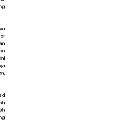
ng 
in 
er 
an 
an 
ni 
ja 
, 
ki 
ah 
h 
g 