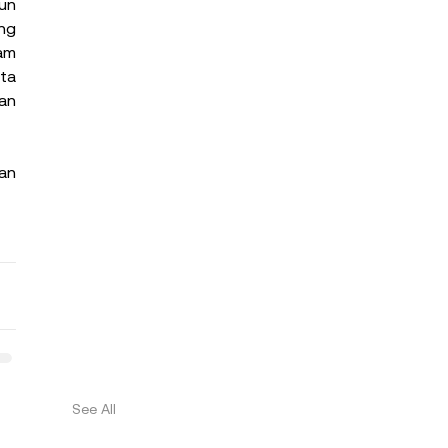
n 
ng 
am 
ta 
an 
an 
See All