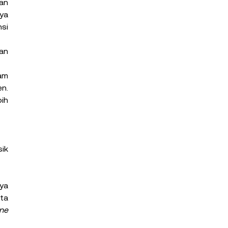
an 
ya 
si 
n 
am 
n. 
ih 
k 
ya 
ta 
smartphone 