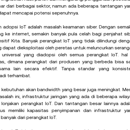
ar dari berbagai sektor, namun ada beberapa tantangan ya
i dapat mencapai potensi sepenuhnya.
m adopsi IoT adalah masalah keamanan siber. Dengan semak
ke internet, semakin banyak pula celah bagi penjahat sib
itif Kita. Banyak perangkat IoT yang tidak dilindungi deng
ng dapat dieksploitasi oleh peretas untuk meluncurkan serang
r universal yang diadopsi oleh semua perangkat IoT. hal i
tas, dimana perangkat dari produsen yang berbeda bisa sa
ama lain secara efektif. Tanpa standar yang konsisten
adi terhambat. 
, kebutuhan akan bandwidth yang besar juga meningkat. Mes
salah ini, infrastruktur jaringan yang ada di beberapa wilay
onjakan perangkat IoT. Dan tantangan besar lainnya adala
rus memiliki kapasitas penyimpanan dan infrastruktur yan
anyak dari perangkat IoT.