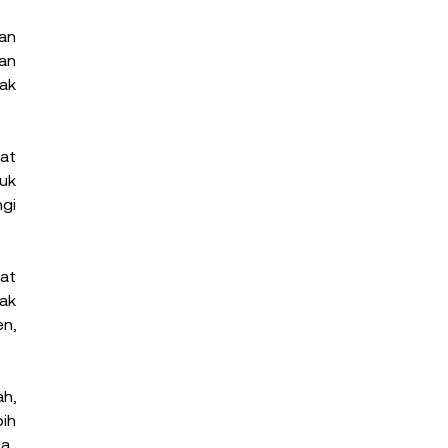
an 
n 
k 
t 
k 
gi 
t 
ak 
, 
, 
ih 
a.