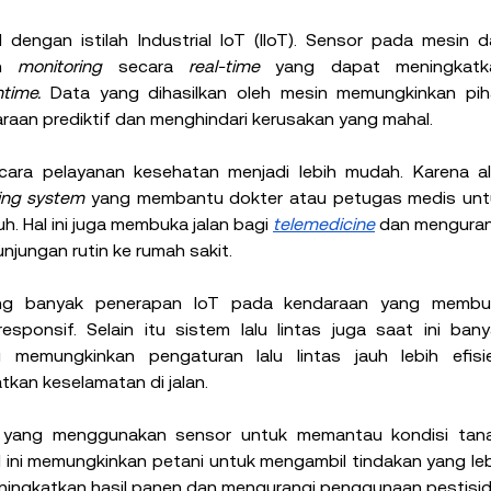
 dengan istilah Industrial IoT (IIoT). Sensor pada mesin d
n 
monitoring
 secara 
real-time
 yang dapat meningkatka
time.
 Data yang dihasilkan oleh mesin memungkinkan piha
aan prediktif dan menghindari kerusakan yang mahal.
cara pelayanan kesehatan menjadi lebih mudah. Karena ala
ing system 
yang membantu dokter atau petugas medis untu
h. Hal ini juga membuka jalan bagi 
telemedicine
 dan menguran
jungan rutin ke rumah sakit.
rang banyak penerapan IoT pada kendaraan yang membua
sponsif. Selain itu sistem lalu lintas juga saat ini bany
emungkinkan pengaturan lalu lintas jauh lebih efisien
kan keselamatan di jalan.
n yang menggunakan sensor untuk memantau kondisi tanah
 ini memungkinkan petani untuk mengambil tindakan yang leb
ningkatkan hasil panen dan mengurangi penggunaan pestisid